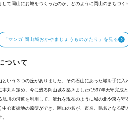
うして岡山にお城をつくったのか、どのように岡山のまちづく
「マンガ 岡山城おかやまじょうものがたり」を見る
について
山という３つの丘がありました。その石山にあった城を手に入
本丸を定め、今に残る岡山城を築きました(1597年天守完成
る旭川の河道を利用して、流れを現在のように城の北や東を守
く中心市街地の原型ができ、岡山の名が、市名、県名となる礎
す。