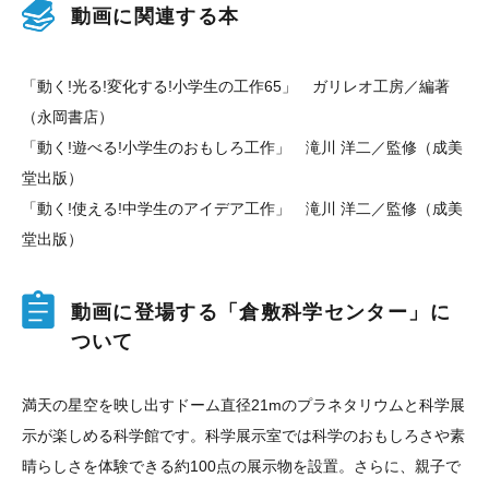
動画に関連する本
「動く!光る!変化する!小学生の工作65」 ガリレオ工房／編著
（永岡書店）
「動く!遊べる!小学生のおもしろ工作」 滝川 洋二／監修（成美
堂出版）
「動く!使える!中学生のアイデア工作」 滝川 洋二／監修（成美
堂出版）
動画に登場する「倉敷科学センター」に
ついて
満天の星空を映し出すドーム直径21mのプラネタリウムと科学展
示が楽しめる科学館です。科学展示室では科学のおもしろさや素
晴らしさを体験できる約100点の展示物を設置。さらに、親子で