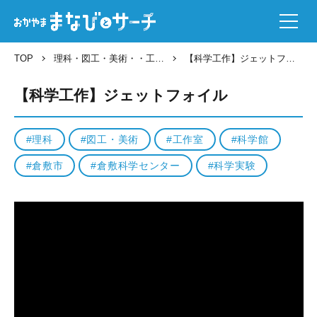
TOP
理科
図工・美術
・
工作室
科学館
【科学工作】ジェットフォイル
【科学工作】ジェットフォイル
理科
図工・美術
工作室
科学館
倉敷市
倉敷科学センター
科学実験