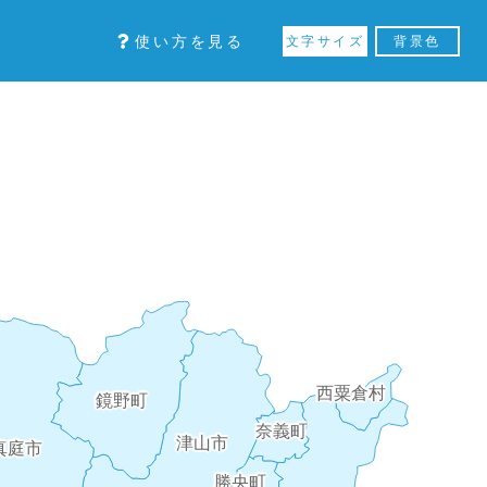
使い方を見る
文字サイズ
背景色
西粟倉村
鏡野町
奈義町
津山市
真庭市
勝央町