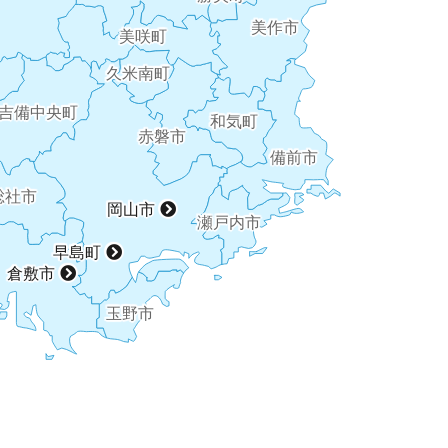
美作市
美咲町
久米南町
吉備中央町
和気町
赤磐市
備前市
総社市
岡山市
瀬戸内市
早島町
倉敷市
玉野市