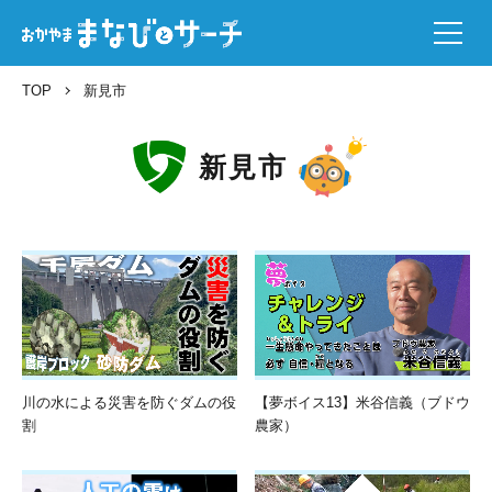
TOP
新見市
新見市
川の水による災害を防ぐダムの役
【夢ボイス13】米谷信義（ブドウ
割
農家）