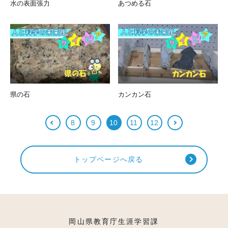
水の表面張力
あつめる石
県の石
カンカン石
8
9
10
11
12
トップページへ戻る
岡山県教育庁生涯学習課