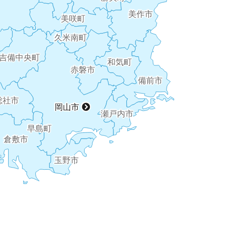
美作市
美咲町
久米南町
吉備中央町
和気町
赤磐市
備前市
総社市
岡山市
瀬戸内市
早島町
倉敷市
玉野市