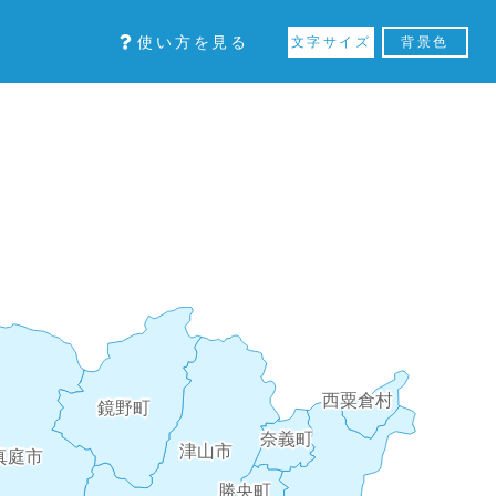
使い方を見る
文字サイズ
背景色
西粟倉村
鏡野町
奈義町
津山市
真庭市
勝央町