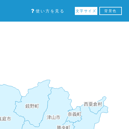
使い方を見る
文字サイズ
背景色
西粟倉村
鏡野町
奈義町
津山市
真庭市
勝央町