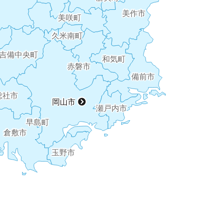
美作市
美咲町
久米南町
吉備中央町
和気町
赤磐市
備前市
総社市
岡山市
瀬戸内市
早島町
倉敷市
玉野市